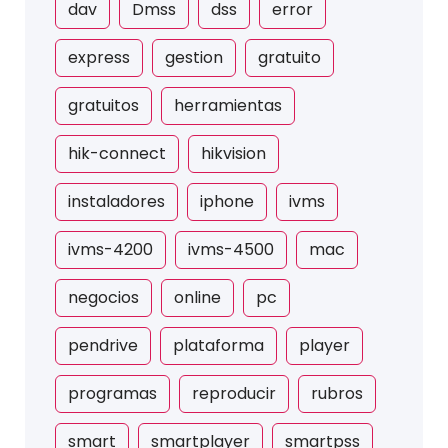
dav
Dmss
dss
error
express
gestion
gratuito
gratuitos
herramientas
hik-connect
hikvision
instaladores
iphone
ivms
ivms-4200
ivms-4500
mac
negocios
online
pc
pendrive
plataforma
player
programas
reproducir
rubros
smart
smartplayer
smartpss