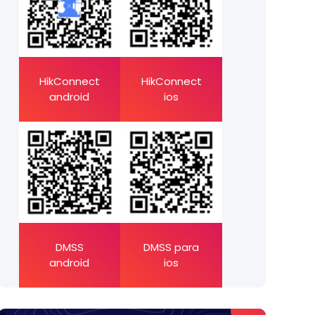
HikConnect
HikConnect
android
ios
DMSS
DMSS para
android
ios