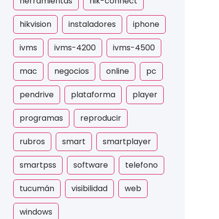
herramientas
hik-connect
hikvision
instaladores
iphone
ivms
ivms-4200
ivms-4500
mac
negocios
online
pc
pendrive
plataforma
player
programas
reproducir
rubros
smart
smartplayer
smartpss
software
telefono
tucumán
visibilidad
web
windows