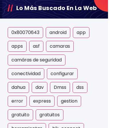
Lo Más Buscado En La Web
0x80070643
android
app
apps
asf
camaras
camáras de seguridad
conectividad
configurar
dahua
dav
Dmss
dss
error
express
gestion
gratuito
gratuitos