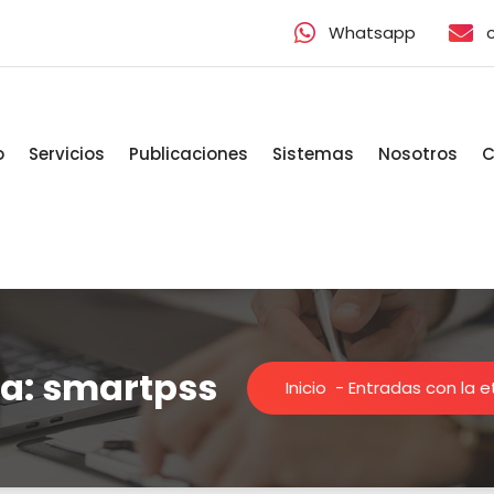
Whatsapp
o
Servicios
Publicaciones
Sistemas
Nosotros
C
ta: smartpss
Inicio
-
Entradas con la e