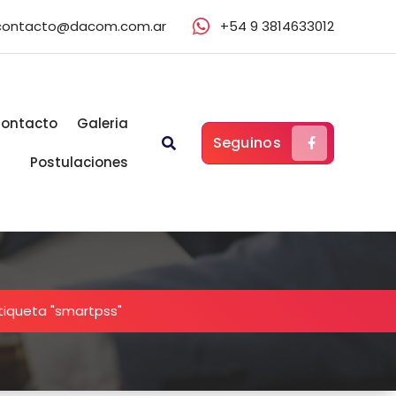
contacto@dacom.com.ar
+54 9 3814633012
ontacto
Galeria
Seguinos
Postulaciones
tiqueta "smartpss"