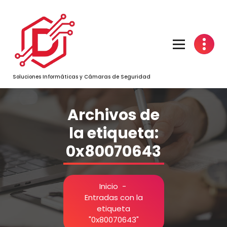
Saltar
al
contenido
Soluciones Informáticas y Cámaras de Seguridad
Archivos de
la etiqueta:
0x80070643
Inicio
-
Entradas con la
etiqueta
"0x80070643"