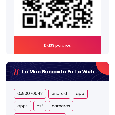
DMSS para ios
Lo Más Buscado En La Web
0x80070643
android
app
apps
asf
camaras