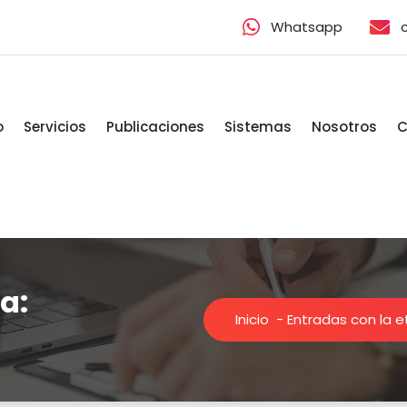
Whatsapp
o
Servicios
Publicaciones
Sistemas
Nosotros
C
a:
Inicio
-
Entradas con la e