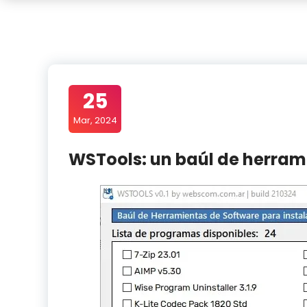
25
Mar, 2024
WSTools: un baúl de herrami