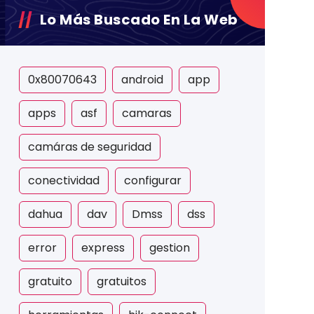
Lo Más Buscado En La Web
0x80070643
android
app
apps
asf
camaras
camáras de seguridad
conectividad
configurar
dahua
dav
Dmss
dss
error
express
gestion
gratuito
gratuitos