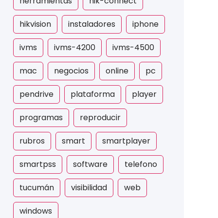
herramientas
hik-connect
hikvision
instaladores
iphone
ivms
ivms-4200
ivms-4500
mac
negocios
online
pc
pendrive
plataforma
player
programas
reproducir
rubros
smart
smartplayer
smartpss
software
telefono
tucumán
visibilidad
web
windows