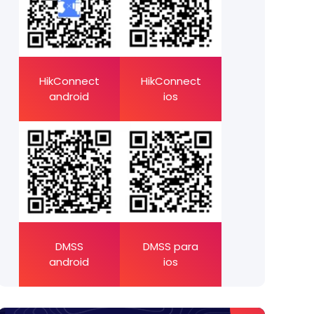
HikConnect
HikConnect
android
ios
DMSS
DMSS para
android
ios