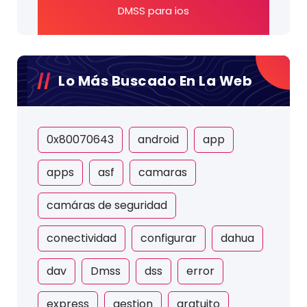
DMSS para ios
Lo Más Buscado En La Web
0x80070643
android
app
apps
asf
camaras
camáras de seguridad
conectividad
configurar
dahua
dav
Dmss
dss
error
express
gestion
gratuito