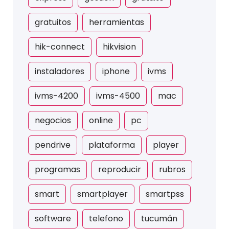
gratuitos
herramientas
hik-connect
hikvision
instaladores
iphone
ivms
ivms-4200
ivms-4500
mac
negocios
online
pc
pendrive
plataforma
player
programas
reproducir
rubros
smart
smartplayer
smartpss
software
telefono
tucumán