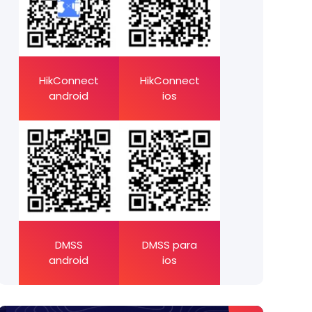
HikConnect
HikConnect
android
ios
DMSS
DMSS para
android
ios