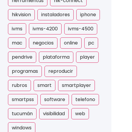
herramientas
hik-connect
hikvision
instaladores
iphone
ivms
ivms-4200
ivms-4500
mac
negocios
online
pc
pendrive
plataforma
player
programas
reproducir
rubros
smart
smartplayer
smartpss
software
telefono
tucumán
visibilidad
web
windows