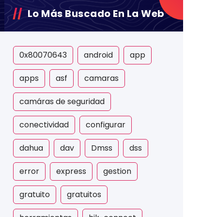
Lo Más Buscado En La Web
0x80070643
android
app
apps
asf
camaras
camáras de seguridad
conectividad
configurar
dahua
dav
Dmss
dss
error
express
gestion
gratuito
gratuitos