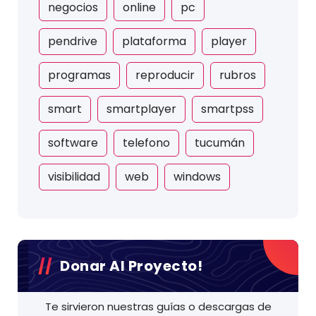
negocios
online
pc
pendrive
plataforma
player
programas
reproducir
rubros
smart
smartplayer
smartpss
software
telefono
tucumán
visibilidad
web
windows
Donar Al Proyecto!
Te sirvieron nuestras guías o descargas de