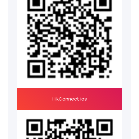
HikConnect ios