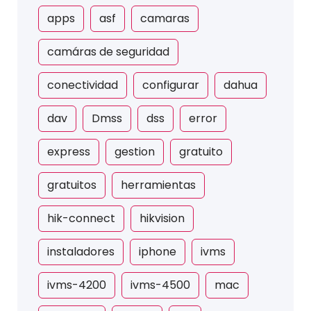
apps
asf
camaras
camáras de seguridad
conectividad
configurar
dahua
dav
Dmss
dss
error
express
gestion
gratuito
gratuitos
herramientas
hik-connect
hikvision
instaladores
iphone
ivms
ivms-4200
ivms-4500
mac