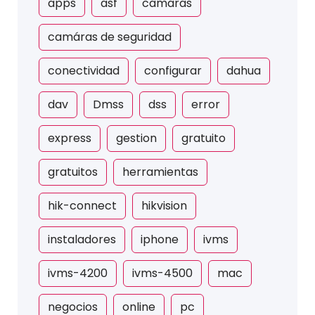
apps
asf
camaras
camáras de seguridad
conectividad
configurar
dahua
dav
Dmss
dss
error
express
gestion
gratuito
gratuitos
herramientas
hik-connect
hikvision
instaladores
iphone
ivms
ivms-4200
ivms-4500
mac
negocios
online
pc