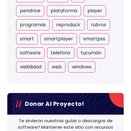
pendrive
plataforma
player
programas
reproducir
rubros
smart
smartplayer
smartpss
software
telefono
tucumán
visibilidad
web
windows
Donar Al Proyecto!
Te sirvieron nuestras guías o descargas de
software? Mantener este sitio con recursos